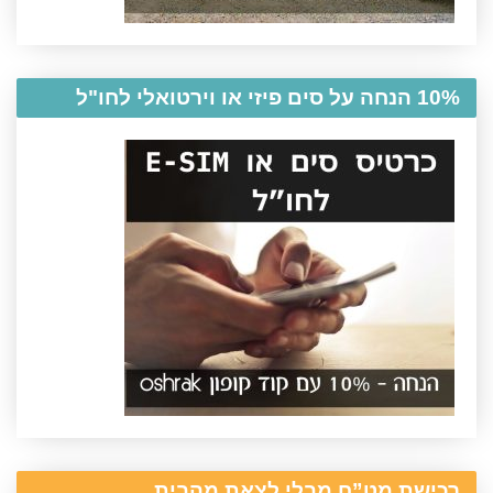
10% הנחה על סים פיזי או וירטואלי לחו"ל
רכישת מט”ח מבלי לצאת מהבית