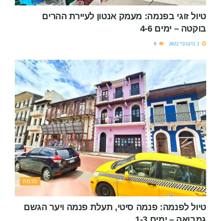
טיול זוגי בפנמה: מעמק אנטון לעיירת ההרים
בוקטה – ימים 4-6
2 בדצמבר 2022
0
פנמה
טיול לפנמה: פנמה סיטי, תעלת פנמה ויער הגשם
גמבואה – ימים 1-3