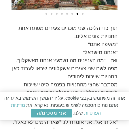
תוך כדי הליכה שני מוכרים צעירים מפתח אחת
החנויות פונים אלינו.
"מאיפה אתם"
"אנחנו מישראל"
ואז – "מה העניינים מה נשמע? אנחנו מאשקלון".
מפה לשם שני צעירים אשקלונים שבאו לעבוד כאן
בחנויות שייכות ליהודים.
מסתבר שחצי מהחנויות בפנמה סיטי שייכות
ליהודים ובכלל יש כאן קהילה יהודית עניפה.
אתר זה משתמש בקבצי cookie. על ידי המשך השימוש באתר זה
אתם נותים הסכמה לשימוש בעוגיות. נא קראו את
מדיניות
אחרי כמה שעות של הליכה בחום ובלחות אנחנו
הפרטיות
שלנו.
אני מסכימ/ה
חוזרים למלון.
"אל תדאג", אני אומרת לו, "שאר הימים לא כאלו".