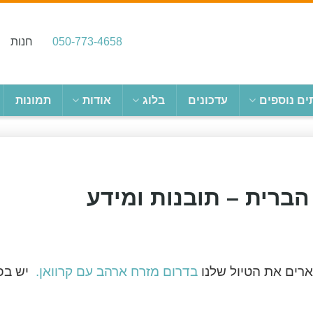
050-773-4658
חנות
ים נוספים
עדכונים
בלוג
אודות
תמונות
ברית – תובנות ומידע
רים את הטיול שלנו
בדרום מזרח ארהב עם קרוואן.
יש בפ