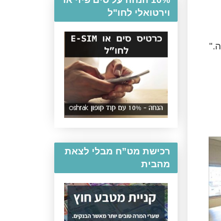
וירטואלי לחו"ל
."
רכישת מט”ח מבלי לצאת
מהבית