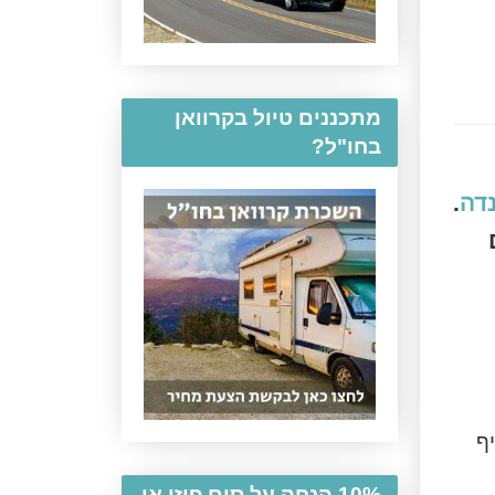
מתכננים טיול בקרוואן
בחו"ל?
נדה
.
ף
10% הנחה על סים פיזי או