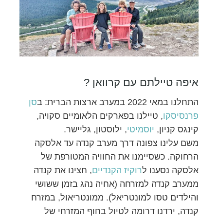
איפה טיילתם עם קרוואן ?
התחלנו במאי 2022 במערב ארצות הברית: ב
סן
פרנסיסקו
, טיילנו בפארקים הלאומיים סקויה,
קינגס קניון,
יוסמיטי
, ילוסטון, גליישר.
משם עלינו צפונה דרך מערב קנדה עד אלסקה
הרחוקה. כשסיימנו את החוויה המטורפת של
אלסקה נסענו ל
רוקיז הקנדיים
, חצינו את קנדה
ממערב קנדה למזרחה (אחיה נהג בזמן ששושי
והילדים טסו למונטריאל). ממונטריאול, במזרח
קנדה, ירדנו דרומה לטיול בחוף המזרחי של