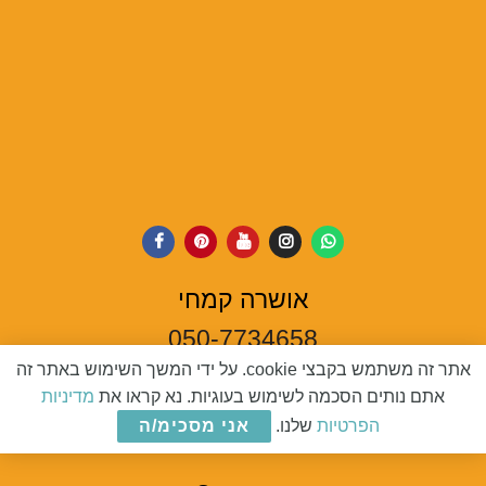
אושרה קמחי
050-7734658
אתר זה משתמש בקבצי cookie. על ידי המשך השימוש באתר זה
oshra68@gmail.com
אתם נותים הסכמה לשימוש בעוגיות. נא קראו את
מדיניות
הפרטיות
שלנו.
אני מסכימ/ה