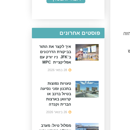
פוסטים אחרונים
ל כביש 140. הכביש הזה
איך לקצר את התור
ביש
בביקורת הדרכונים
ב־JFK ניו יורק עם
אפליקציית MPC
28 במאי 2026
טעויות נפוצות
בתכנון זמני נסיעה
בטיול ברכב או
קרוואן בארצות
הברית וקנדה
26 בינואר 2026
מסלול טיול: מערב