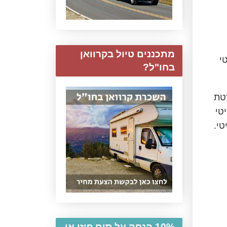
מתכננים טיול בקרוואן
י
בחו"ל?
רטת
טי
טי.
10% הנחה על סים פיזי או