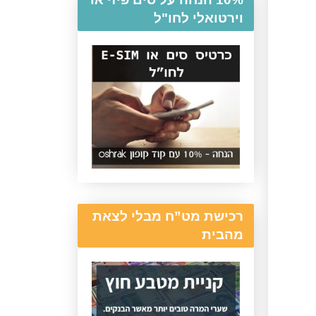
וירטואלי לחו"ל
רכישת מט”ח מבלי לצאת
מהבית