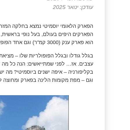
עודכן: ינואר 2025
הפארק הלאומי יוסמיטי נמצא בחלקה המזרחי
הפארקים היפים בעולם, בעל נופי בראשית, 
הוא פארק ענק (3000 קמ"ר) וגם אחד הפופולאריים בעולם, עם למעל מ- 4 מיליון מבקרים בשנה.
בגלל גודלו ובגלל הפופולריות שלו – מציא
עצבים. אז… לפני שמתייאשים: הנה כל מה ש
בקליפורניה – איפה ישנים ביוסמיטי? מה יש
וגם – מפת מקומות הלינה בפארק ומחוצה לו