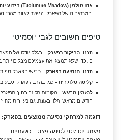
אחו טולמן (Tuolumne Meadow) הידוע יותר בכינויו כביש טיוגה (Tioga Road)
והמרהיבים של הפארק. הגישה לאזור מהכניסה המזרחית (כביש 120 מזרח) (האזו
טיפים חשובים לגבי יוסמיטי​
תכנון הביקור בפארק
– בגלל גודלו של הפארק
בו, כדי שלא תמצאו את עצמיכם מבלים יותר ב
תכנון הנסיעה בפארק
– כבישי הפארק מפותלי
קליטה סלולרית
– כמו בהרבה פארקי טבע באר
להזמין מראש
חודשים מראש, תלוי בעונה. גם בעיירות מחוץ 
דוגמה למרחקי נסיעה ממוצעים בפארק:
מעמק יוסמיטי לטיוגה פאס – כשעתיים.
מעמק יוסמיטי ל-וואוונה (Wawona) – כשעה.