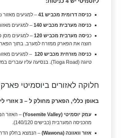
ליוסמיטי יש 4 כניסות:
כניסה דרומית מכביש 41
– למגיעים מאזור Fresno. בתוך הפארק נקרא הכביש Wawona Road.
כניסה מערבית מכביש 140
– למגיעים מאזור Merced. בתוך הפארק נקרא Portal Road
כ
ניסה מערבית מכביש 120
חוצה את הפארק ממזרח למערב. בתוך הפארק נקרא Flat Road
כניסה מזרחית מכביש 120
טיוגה (Tioga Road). בנסיעה עליו עוברים במעבר ההרים טיוגה פאס (Tioga Pass).
חלוקה לאזורים ביוסמיטי פארק
באופן כללי, הפארק מחולק ל – 3 אזורי לינה עיקריים
עמק יוסמיטי (Yosemite Valley)
– האזור המר
מהכניסה המערבית (כבישים 140/120).
אזור וואוונה (Wawona)
– הנמצא בחלק הדרום 