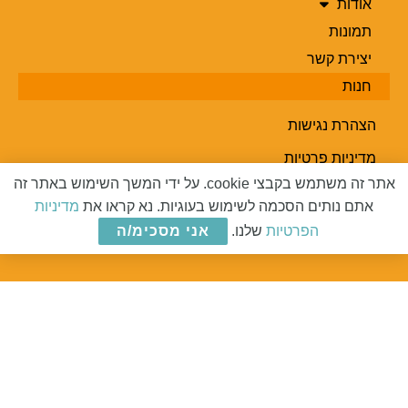
אודות
תמונות
יצירת קשר
חנות
הצהרת נגישות
מדיניות פרטיות
אתר זה משתמש בקבצי cookie. על ידי המשך השימוש באתר זה
תקנון אתר
אתם נותים הסכמה לשימוש בעוגיות. נא קראו את
מדיניות
מפת אתר
הפרטיות
שלנו.
אני מסכימ/ה
על המזוודות
© 2019 כל הזכויות שמורות | עיצוב ובניית אתר על ידי
365evo
Web Solutions
גילוי נאות:
חלק מהקישורים באתר מספקים תגמול ע"י צד ג'.