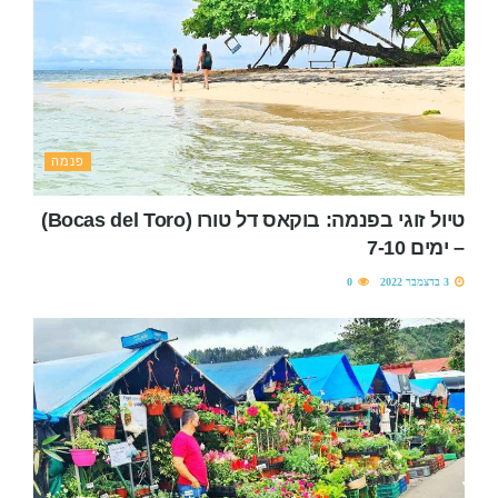
פנמה
טיול זוגי בפנמה: בוקאס דל טורו (Bocas del Toro)
– ימים 7-10
3 בדצמבר 2022
0