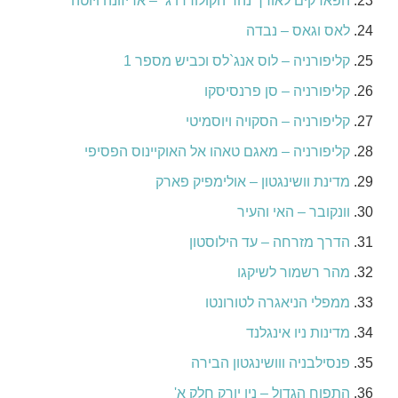
הפארקים לאורך נהר הקולורדו ג` – אריזונה ויוטה
לאס וגאס – נבדה
קליפורניה – לוס אנג`לס וכביש מספר 1
קליפורניה – סן פרנסיסקו
קליפורניה – הסקויה ויוסמיטי
קליפורניה – מאגם טאהו אל האוקיינוס הפסיפי
מדינת וושינגטון – אולימפיק פארק
וונקובר – האי והעיר
הדרך מזרחה – עד הילוסטון
מהר רשמור לשיקגו
ממפלי הניאגרה לטורונטו
מדינות ניו אינגלנד
פנסילבניה ווושינגטון הבירה
התפוח הגדול – ניו יורק חלק א'