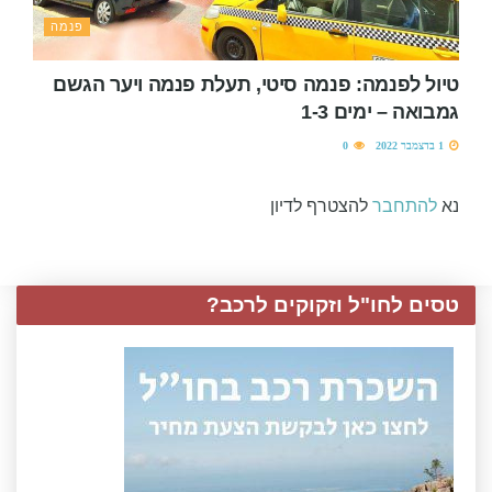
פנמה
טיול לפנמה: פנמה סיטי, תעלת פנמה ויער הגשם
גמבואה – ימים 1-3
1 בדצמבר 2022
0
נא
להתחבר
להצטרף לדיון
טסים לחו"ל וזקוקים לרכב?