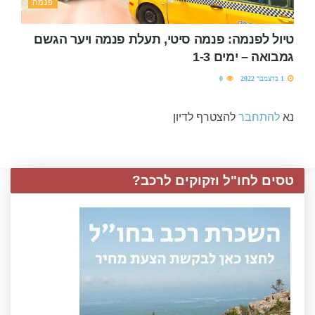
פנמה
טיול לפנמה: פנמה סיטי, תעלת פנמה ויער הגשם
גמבואה – ימים 1-3
1 בדצמבר 2022
0
נא
להתחבר
להצטרף לדיון
טסים לחו"ל וזקוקים לרכב?