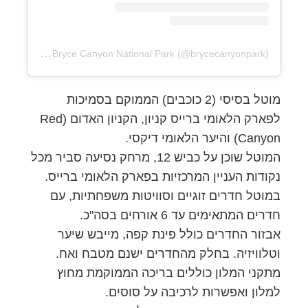
A
post shared by Bryce Canyon National Park (@brycecanyonpark)
מוטל בסיסי (2 כוכבים) הממוקם בסמיכות
לפארק הלאומי ברייס קניון, הקניון האדום (Red
Canyon) והיער הלאומי דיקסי.
המוטל שוכן על כביש 12, מרחק נסיעה סביר מכל
נקודות העניין המרכזיות בפארק הלאומי ברייס.
במוטל חדרים זוגיים וסוויטות משפחתיות, עם
חדרים המתאימים עד 6 אורחים בסה"כ.
אבזור החדרים כולל פינת קפה, מייבש שיער
וטלוויזיה. בחלק מהחדרים ישנם מטבח ואח.
מתקני המלון כוללים בריכה הממוקמת מחוץ
למלון ואפשרות לרכיבה על סוסים.