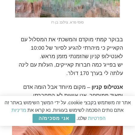
סוסי פרא. צילום: בן רז
בבוקר קמתי מוקדם והמשכתי את המסלול עם
הקאייק כי מיהרתי להגיע לסיור של 10:00
לאנטילופ קניון שהזמנתי מזמן מראש.
יש בפייג' כמה חברות קאייקים, העלות עם לינה
עלתה לי בערך 170 דולר.
אנטילופ קניון
– מקום מיוחד אבל הומה אדם
ומאוד ממוסחר, אני אישית לא התחברתי
אתר זה משתמש בקבצי cookie. על ידי המשך השימוש באתר זה
לקונספט.
אתם נותים הסכמה לשימוש בעוגיות. נא קראו את
מדיניות
הפרטיות
שלנו.
אני מסכימ/ה