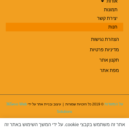
אודות
תמונות
יצירת קשר
חנות
הצהרת נגישות
מדיניות פרטיות
תקנון אתר
מפת אתר
על המזוודות
365evo Web
© 2019 כל הזכויות שמורות | עיצוב ובניית אתר על ידי
Solutions
אתר זה משתמש בקבצי cookie. על ידי המשך השימוש באתר זה
גילוי נאות:
חלק מהקישורים באתר מספקים תגמול ע"י צד ג'.