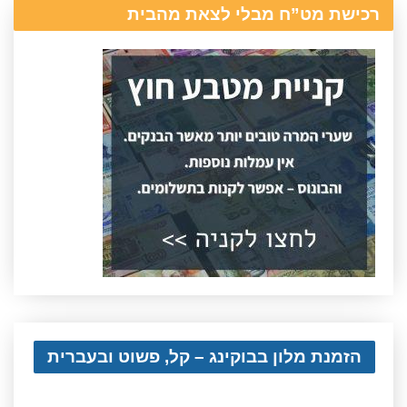
רכישת מט”ח מבלי לצאת מהבית
הזמנת מלון בבוקינג – קל, פשוט ובעברית