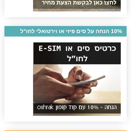
10% הנחה על סים פיזי או וירטואלי לחו"ל