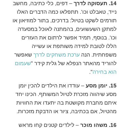
14. תעסוקה לדרך
– דפים, כלי כתיבה, מחשב
נייד, טאבלט וכו'. תתפלאו כמה הדברים האלו
תורמים לשקט בטיול: בדרכים, בתור למוזיאון או
למתקן השעשועים, בהמתנה לאוכל במסעדה
וכו'. בנוסף, תמיד אפשר לרתום את העזרים
הללו לטובת למידה משותפת או עשייה
משפחתית.
הנה
ערכת משחקים לדרך
שאפשר
להוריד מהאתר הנפלא של גלית קידר "
שעמום
הוא בחירה
".
15. יומן מסע
– עודדו את הילדים להכין יומן
מסע שיהווה מזכרת לטיול המשותף. הכינו יחד
איתם מחברת מקושטת בה יתעדו את החוויות
מהטיול, אם בכתיבה, ציור או הדבקת מזכרות.
16. משהו מוכר
– לילדים קטנים קחו מראש