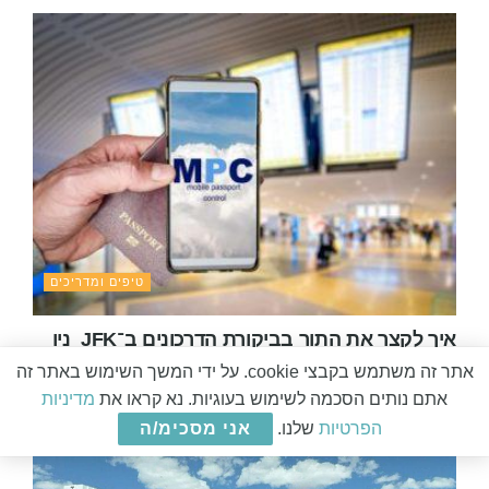
טיפים ומדריכים
איך לקצר את התור בביקורת הדרכונים ב־JFK ניו
יורק עם אפליקציית MPC
אתר זה משתמש בקבצי cookie. על ידי המשך השימוש באתר זה
אתם נותים הסכמה לשימוש בעוגיות. נא קראו את
מדיניות
28 במאי 2026
0
הפרטיות
שלנו.
אני מסכימ/ה