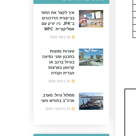
איך לקצר את התור
בביקורת הדרכונים
ב־JFK ניו יורק עם
אפליקציית MPC
28 במאי 2026
טעויות נפוצות
בתכנון זמני נסיעה
בטיול ברכב או
קרוואן בארצות
הברית וקנדה
26 בינואר 2026
מסלול טיול: מערב
ארה"ב בחודש וחצי
11 בדצמבר 2025