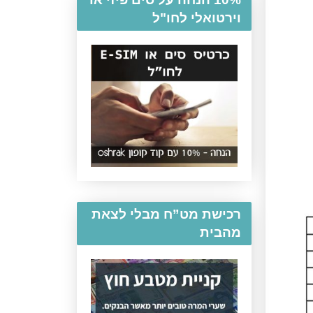
וירטואלי לחו"ל
רכישת מט”ח מבלי לצאת
מהבית