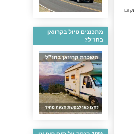
קום
מתכננים טיול בקרוואן
בחו"ל?
10% הנחה על סים פיזי או