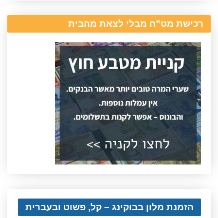
רכישת מט”ח מבלי לצאת מהבית
הזמנת מלון בבוקינג – קל, פשוט ובעברית