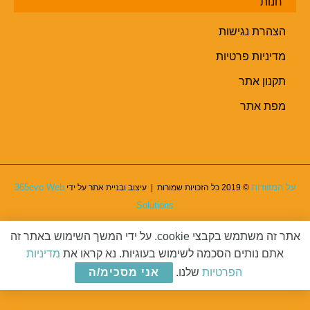
חנות
הצהרת נגישות
מדיניות פרטיות
תקנון אתר
מפת אתר
על המזוודות
365evo Web
© 2019 כל הזכויות שמורות | עיצוב ובניית אתר על ידי
Solutions
אתר זה משתמש בקבצי cookie. על ידי המשך השימוש באתר זה
גילוי נאות:
חלק מהקישורים באתר מספקים תגמול ע"י צד ג'.
אתם נותים הסכמה לשימוש בעוגיות. נא קראו את
מדיניות
אין הנהלת האתר אחראית לטיב המוצרים או השרותים. באחריות הגולשים לוודא
הפרטיות
שלנו.
אני מסכימ/ה
לפני הרכישה שהמוצר/שרות אכן מתאים.