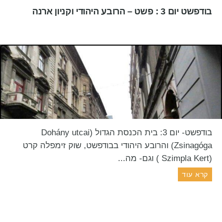
בודפשט יום 3 : פשט – הרובע היהודי וקניון ארנה
בודפשט- יום 3: בית הכנסת הגדול (Dohány utcai
Zsinagóga) והרובע היהודי בבודפשט, שוק זימפלה קרט
(Szimpla Kert ) וגם- מה...
קרא עוד