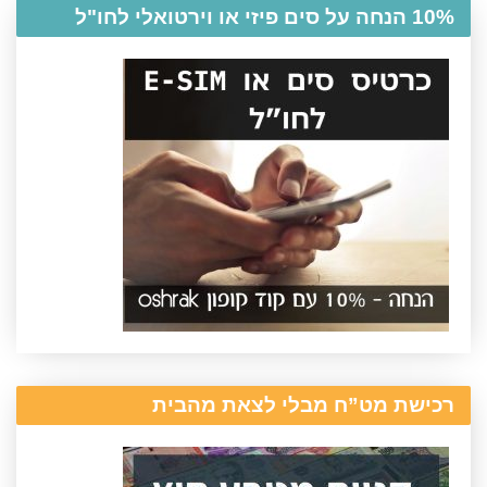
10% הנחה על סים פיזי או וירטואלי לחו"ל
רכישת מט”ח מבלי לצאת מהבית