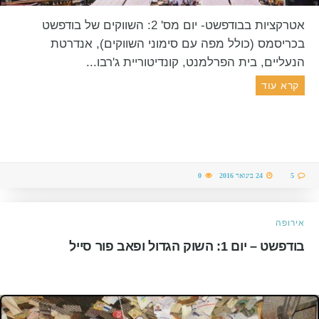
אטרקציות בבודפשט- יום מס' 2: השווקים של בודפשט
בכריסמס (כולל מפה עם סימוני השווקים), אנדרטת
הנעליים, בית הפרלמנט, קונדיטוריית ג'רבו...
קרא עוד
5
24 בינואר 2016
0
אירופה
בודפשט – יום 1: השוק הגדול ופאב פור סייל