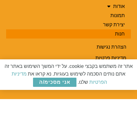
אודות
תמונות
יצירת קשר
חנות
הצהרת נגישות
מדיניות פרטיות
אתר זה משתמש בקבצי cookie. על ידי המשך השימוש באתר זה
תקנון אתר
אתם נותים הסכמה לשימוש בעוגיות. נא קראו את
מדיניות
מפת אתר
הפרטיות
שלנו.
אני מסכימ/ה
על המזוודות
© 2019 כל הזכויות שמורות | עיצוב ובניית אתר על ידי
365evo
Web Solutions