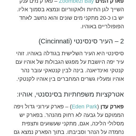
פארק המים
Zoombezi Bay
– פארק מים ענק
השייך לגן החיות ולאקווריום ונמצא בסמוך אליו.
יש בו כ-20 מתקני מים שונים והוא נחשב לאחד
הפופולריים באוהיו.
2 – העיר סינסינטי (Cincinnati)
סיסינטי היא העיר השלישית בגודלה באוהיו. זוהי
עיר יפה היושבת על מפגש הגבולות של אוהיו עם
קנטקי ואינדיאנה. בינה לבין קנטאקי עובר נהר
אוהיו ומעליו גשרים המחברים בין אוהיו לקנטקי.
אטרקציות משפחתיות בסינסנטי, אוהיו:
פארק עדן
(
Eden Park
) – פארק עירוני גדול ויפה
הממוקם על גבעה לא רחוק מהנהר. בפארק יש
מסלולי הליכה, אגם, מתקני שעשועים ותצפית
נחמדה על הנהר וסביבתו. בתוך הפארק נמצא גם