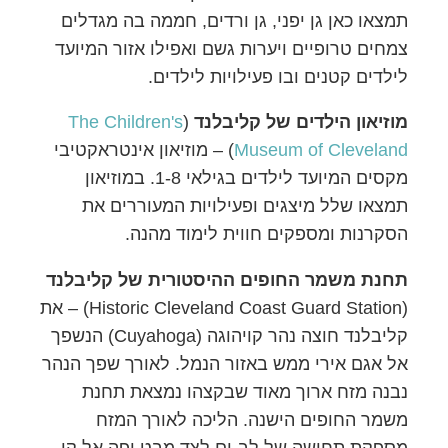
תמצאו כאן גן יפני, גן ורדים, חממה בה מגדלים
צמחים טרופיים ויערות גשם ואפילו אזור המיועד
לילדים קטנים ובו פעילויות לילדים.
מוזיאון הילדים של קליבלנד
(
The Children's
Museum of Cleveland
‏) – מוזיאון אינטראקטיבי
מקסים המיועד לילדים בגילאי 1-8. במוזיאון
תמצאו שלל מיצגים ופעילויות המעוררים את
הסקרנות ומספקים חווית לימוד מהנה.
תחנת משמר החופים ההיסטורית של קליבלנד
(Historic Cleveland Coast Guard Station) – את
קליבלנד חוצה נהר קויהוגה (Cuyahoga) הנשפך
אל אגם אירי ממש באזור הנמל. לאורך שפך הנהר
נבנה מזח ארוך מאוד שבקצהו נמצאת תחנת
משמר החופים הישנה. הליכה לאורך המזח
מספקת תחושה של לב-ים לצד מבט יפה אל קו