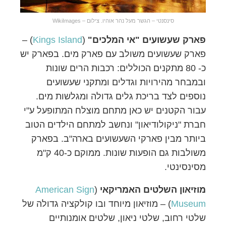
סינסנטי – הגשר מעל נהר אוהיו. צילום – WikiImages
פארק שעשועים
"אי המלכים"
(
Kings Island
) –
פארק שעשועים משולב עם פארק מים. בפארק יש
כ- 80 מתקנים הכוללים: רכבות הרים שונות
ובמבחר מהירויות וגדלים ומתקני שעשועים
נוספים לצד בריכת גלים גדולה ומגלשות מים.
עבור הקטנים יש כאן מתחם מוצלח המתופעל ע"י
חברת "ניקולודיאון" ונחשב למתחם הילדים הטוב
ביותר מבין פארקי השעשועים בארה"ב. בפארק
משולבות גם הופעות שונות. ממוקם כ-40 ק"מ
מסינסינטי.
מוזיאון השלטים האמריקאי
(
American Sign
Museum
) – מוזיאון מיוחד ובו קולקציה גדולה של
שלטי רחוב, שלטי ניאון, שלטים אומנותיים