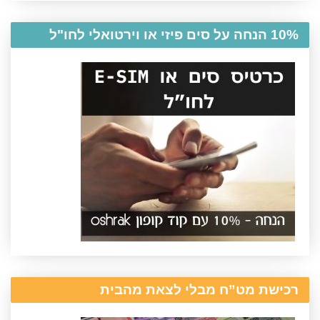
10% הנחה על סים פיזי או וירטואלי לחו"ל
רכישת מט”ח מבלי לצאת מהבית